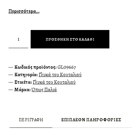
Περισσότερα…
Όπως Παλιά Γλυκό Κουταλιού Βύσσινο 370γρ ποσότητα
ΠΡΟΣΘΉΚΗ ΣΤΟ ΚΑΛΆΘΙ
Κωδικός προϊόντος:
GL09667
Κατηγορία:
Γλυκά του Κουταλιού
Ετικέτα:
Γλυκά του Κουταλιού
Μάρκα:
Όπως Παλιά
ΠΕΡΙΓΡΑΦΉ
ΕΠΙΠΛΈΟΝ ΠΛΗΡΟΦΟΡΊΕΣ