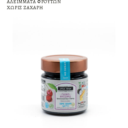
ΑΛΕΊΜΜΑΤΑ ΦΡΟΎΤΩΝ
ΧΩΡΊΣ ΖΆΧΑΡΗ