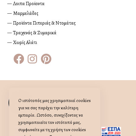
Λοιπα Προϊοντα
Μαρμελάδες
Προϊόντα Πιπεριάς & Ντομάτας
Τραχανάς & Ζυμαρικά
Χωρίς Αλάτι
Skip πίσω στην κύρια πλοήγηση
Ο ιστότοπός μας χρησιμοποιεί cookies
όπως παλιά
ΧΕΙΡΟΠΟΊΗΤΑ ΕΛΛΗΝΙΚΆ ΠΡΟΪΌΝΤΑ
για να σας παρέχει την καλύτερη
εμπειρία. Ωστόσο, συνεχίζοντας να
χρησιμοποιείτε τον ιστότοπό μας,
συμφωνείτε με τη χρήση των cookies