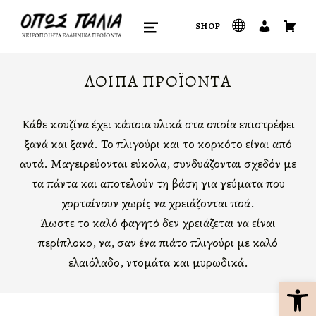
όπως παλιά
SHOP
ΧΕΙΡΟΠΟΊΗΤΑ ΕΛΛΗΝΙΚΆ ΠΡΟΪΌΝΤΑ
ΜΕΝΟΎ
ΛΟΙΠΑ ΠΡΟΪΟΝΤΑ
Κάθε κουζίνα έχει κάποια υλικά στα οποία επιστρέφει
ξανά και ξανά. Το πλιγούρι και το κορκότο είναι από
αυτά. Μαγειρεύονται εύκολα, συνδυάζονται σχεδόν με
τα πάντα και αποτελούν τη βάση για γεύματα που
χορταίνουν χωρίς να χρειάζονται πολλά.
Άλλωστε το καλό φαγητό δεν χρειάζεται να είναι
περίπλοκο, να, σαν ένα πιάτο πλιγούρι με καλό
ελαιόλαδο, ντομάτα και μυρωδικά.
Ανοίξτε τη γραμμή εργαλείων