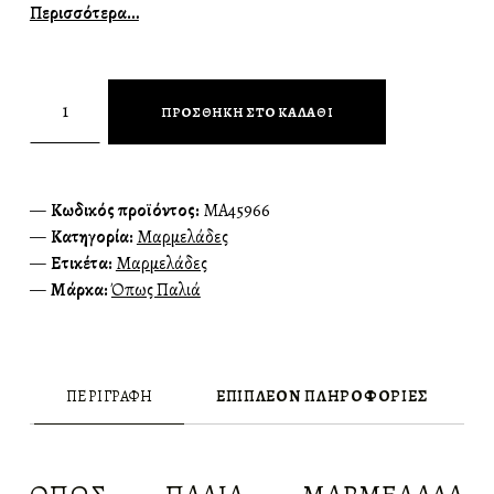
Περισσότερα…
Όπως Παλιά Μαρμελάδα Ακτινίδιο 300γρ ποσότητα
ΠΡΟΣΘΉΚΗ ΣΤΟ ΚΑΛΆΘΙ
Κωδικός προϊόντος:
MA45966
Κατηγορία:
Μαρμελάδες
Ετικέτα:
Μαρμελάδες
Μάρκα:
Όπως Παλιά
ΠΕΡΙΓΡΑΦΉ
ΕΠΙΠΛΈΟΝ ΠΛΗΡΟΦΟΡΊΕΣ
ΠΕΡΙΓΡΑΦΉ