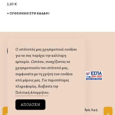
3,50
€
ΠΡΟΣΘΉΚΗ ΣΤΟ ΚΑΛΆΘΙ
Ο ιστότοπός μας χρησιμοποιεί cookies
όπως παλιά
ΧΕΙΡΟΠΟΊΗΤΑ ΕΛΛΗΝΙΚΆ ΠΡΟΪΌΝΤΑ
για να σας παρέχει την καλύτερη
εμπειρία. Ωστόσο, συνεχίζοντας να
χρησιμοποιείτε τον ιστότοπό μας,
συμφωνείτε με τη χρήση των cookies
από μέρους μας. Για περισσότερες
πληροφορίες, διαβάστε την
Πολιτική Απορρήτου
.
ΑΠΟΔΟΧΉ
Copyrights©2025: opospalia.com – Όπως Παλιά – Αριθμός Γεμή:
«
»
23681047000 - Χειροποίητα Ελληνικά Προϊόντα