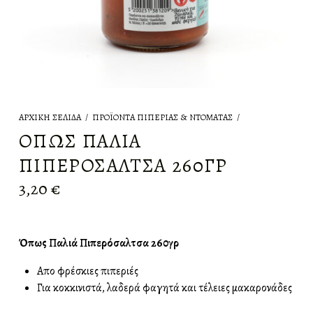
ΑΡΧΙΚΉ ΣΕΛΊΔΑ
/
ΠΡΟΪΌΝΤΑ ΠΙΠΕΡΙΆΣ & ΝΤΟΜΆΤΑΣ
/
ΌΠΩΣ ΠΑΛΙΆ
ΠΙΠΕΡΌΣΑΛΤΣΑ 260ΓΡ
3,20
€
Όπως Παλιά Πιπερόσαλτσα 260γρ
Απο φρέσκιες πιπεριές
Για κοκκινιστά, λαδερά φαγητά και τέλειες μακαρονάδες