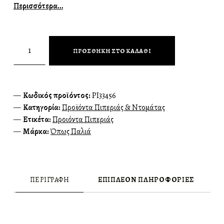
Περισσότερα…
Όπως Παλιά Πιπερόσαλτσα 260γρ ποσότητα
ΠΡΟΣΘΉΚΗ ΣΤΟ ΚΑΛΆΘΙ
Κωδικός προϊόντος:
PI33456
Κατηγορία:
Προϊόντα Πιπεριάς & Ντομάτας
Ετικέτα:
Προιόντα Πιπεριάς
Μάρκα:
Όπως Παλιά
ΠΕΡΙΓΡΑΦΉ
ΕΠΙΠΛΈΟΝ ΠΛΗΡΟΦΟΡΊΕΣ
ΠΕΡΙΓΡΑΦΉ