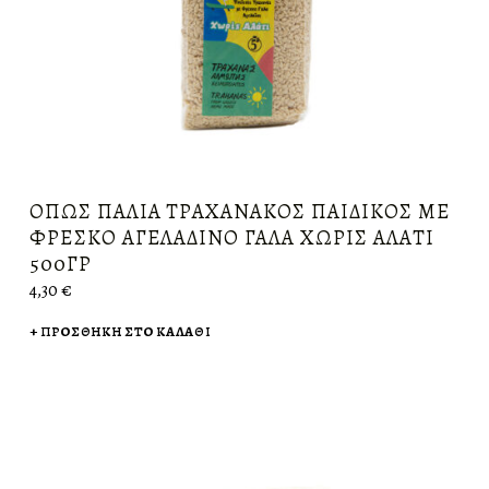
ΌΠΩΣ ΠΑΛΙΆ ΤΡΑΧΑΝΆΚΟΣ ΠΑΙΔΙΚΌΣ ΜΕ
ΦΡΈΣΚΟ ΑΓΕΛΑΔΙΝΌ ΓΆΛΑ ΧΩΡΊΣ ΑΛΆΤΙ
500ΓΡ
4,30
€
ΠΡΟΣΘΉΚΗ ΣΤΟ ΚΑΛΆΘΙ