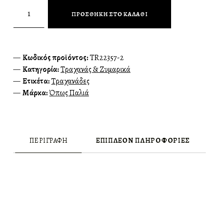
Όπως Παλιά Τραχανάς Νηστίσιμος 500γρ ποσότητα
ΠΡΟΣΘΉΚΗ ΣΤΟ ΚΑΛΆΘΙ
Κωδικός προϊόντος:
TR22357-2
Κατηγορία:
Τραχανάς & Ζυμαρικά
Ετικέτα:
Τραχανάδες
Μάρκα:
Όπως Παλιά
ΠΕΡΙΓΡΑΦΉ
ΕΠΙΠΛΈΟΝ ΠΛΗΡΟΦΟΡΊΕΣ
ΠΕΡΙΓΡΑΦΉ