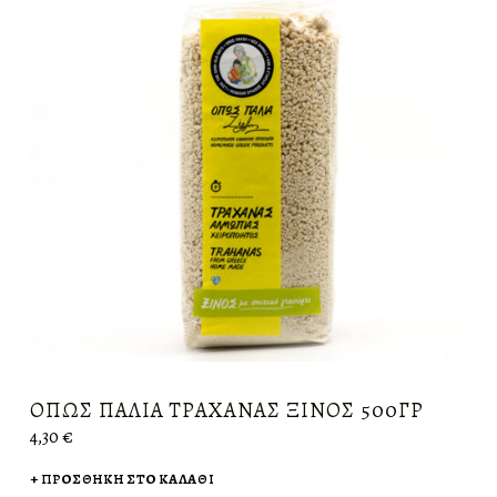
ΌΠΩΣ ΠΑΛΙΆ ΤΡΑΧΑΝΆΣ ΞΙΝΌΣ 500ΓΡ
4,30
€
ΠΡΟΣΘΉΚΗ ΣΤΟ ΚΑΛΆΘΙ